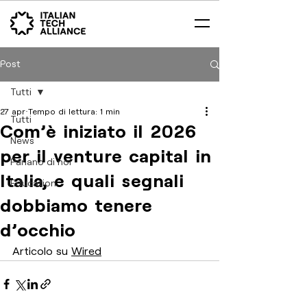
Post
Tutti
27 apr
Tempo di lettura: 1 min
Tutti
Com’è iniziato il 2026
News
per il venture capital in
Parlano di noi
Italia, e quali segnali
Education
dobbiamo tenere
d’occhio
Articolo su 
Wired