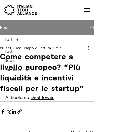
Post
Tutti
20 set 2022
Tempo di lettura: 1 min
Tutti
Come competere a
News
livello europeo? “Più
Parlano di noi
liquidità e incentivi
Education
fiscali per le startup”
Articolo su 
Dealflower