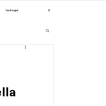
Tax & Legal
☰
lla