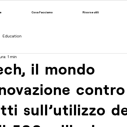
e
Cosa Facciamo
Risorse utili
Education
ra: 1 min
ech, il mondo
nnovazione contro
ti sull'utilizzo de