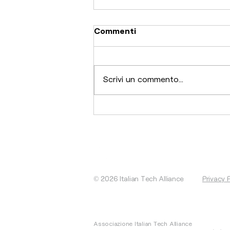
Commenti
Scrivi un commento...
La spinta di software e
biotech, investimenti a
€813 milioni
© 2026 Italian Tech Alliance
Privacy 
Associazione Italian Tech Alliance