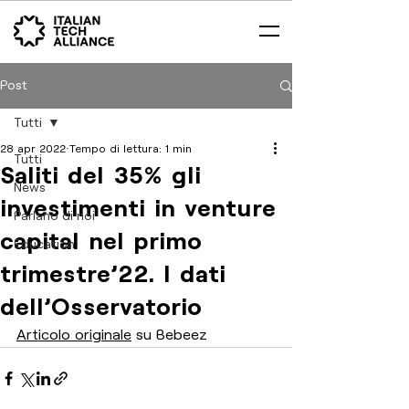
Post
Tutti
28 apr 2022
Tempo di lettura: 1 min
Tutti
Saliti del 35% gli
News
investimenti in venture
Parlano di noi
capital nel primo
Education
trimestre’22. I dati
dell’Osservatorio
Articolo originale
 su Bebeez