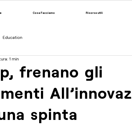
e
Cosa Facciamo
Risorse utili
Education
ura: 1 min
p, frenano gli
imenti All’innova
una spinta