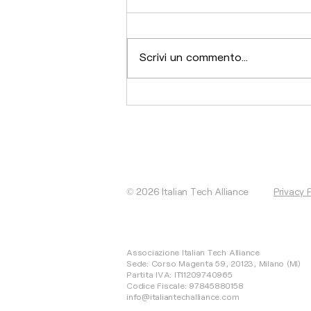
Scrivi un commento...
La spinta di software e
biotech, investimenti a
€813 milioni
© 2026 Italian Tech Alliance
Privacy 
Associazione Italian Tech Alliance
Sede: Corso Magenta 59, 20123, Milano (MI)
Partita IVA: IT11209740965
Codice Fiscale: 97845880158
info@italiantechalliance.com