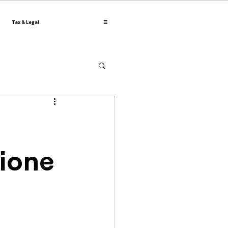
Tax & Legal
☰
zione