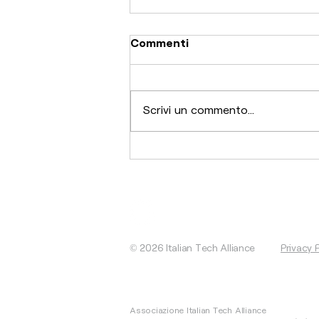
Commenti
Scrivi un commento...
La spinta di software e
biotech, investimenti a
€813 milioni
© 2026 Italian Tech Alliance
Privacy 
Associazione Italian Tech Alliance