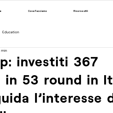
e
Cosa Facciamo
Risorse utili
Education
1 min
p: investiti 367
i in 53 round in It
uida l’interesse 