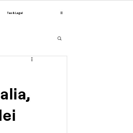
Tax & Legal
☰
alia,
dei