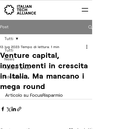
Post
Tutti
13 lug 2023
Tempo di lettura: 1 min
Tutti
Venture capital,
News
investimenti in crescita
Parlano di noi
in Italia. Ma mancano i
Education
mega round
Articolo su FocusRisparmio